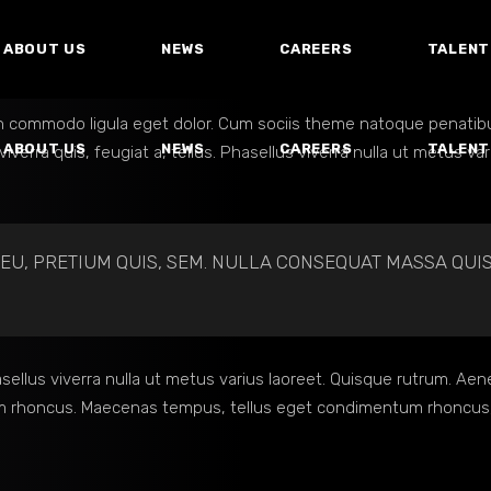
ABOUT US
NEWS
CAREERS
TALENT
an commodo ligula eget dolor. Cum sociis theme natoque penatibu
ABOUT US
NEWS
CAREERS
TALENT
erra quis, feugiat a, tellus. Phasellus viverra nulla ut metus variu
 EU, PRETIUM QUIS, SEM. NULLA CONSEQUAT MASSA QUI
asellus viverra nulla ut metus varius laoreet. Quisque rutrum. Aene
 Etiam rhoncus. Maecenas tempus, tellus eget condimentum rhoncu