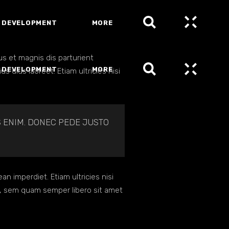
 DEVELOPMENT
MORE
s et magnis dis parturient
 DEVELOPMENT
MORE
s dius laoreet. Etiam ultricies nisi
S ENIM. DONEC PEDE JUSTO
an imperdiet. Etiam ultricies nisi
s, sem quam semper libero sit amet