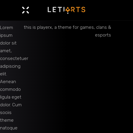
this is playerx, a theme for games, clans &
Lorem
esports
ipsum
dolor sit
amet,
consectetuer
adipiscing
elit.
Aenean
commodo
ligula eget
dolor. Cum
sociis
theme
natoque